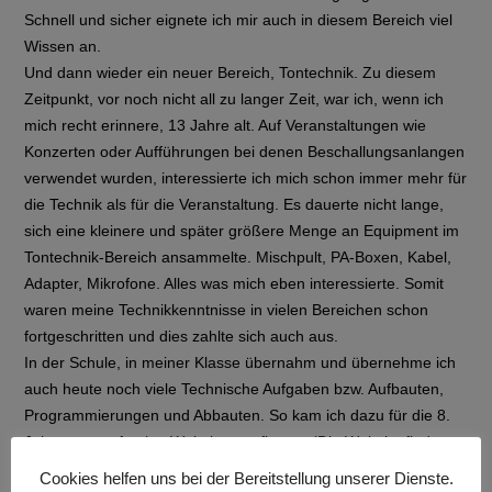
Schnell und sicher eignete ich mir auch in diesem Bereich viel
Wissen an.
Und dann wieder ein neuer Bereich, Tontechnik. Zu diesem
Zeitpunkt, vor noch nicht all zu langer Zeit, war ich, wenn ich
mich recht erinnere, 13 Jahre alt. Auf Veranstaltungen wie
Konzerten oder Aufführungen bei denen Beschallungsanlangen
verwendet wurden, interessierte ich mich schon immer mehr für
die Technik als für die Veranstaltung. Es dauerte nicht lange,
sich eine kleinere und später größere Menge an Equipment im
Tontechnik-Bereich ansammelte. Mischpult, PA-Boxen, Kabel,
Adapter, Mikrofone. Alles was mich eben interessierte. Somit
waren meine Technikkenntnisse in vielen Bereichen schon
fortgeschritten und dies zahlte sich auch aus.
In der Schule, in meiner Klasse übernahm und übernehme ich
auch heute noch viele Technische Aufgaben bzw. Aufbauten,
Programmierungen und Abbauten. So kam ich dazu für die 8.
Jahrgangsstufe eine Website zu pflegen. (Die Website finden
Sie
hier
)
Cookies helfen uns bei der Bereitstellung unserer Dienste.