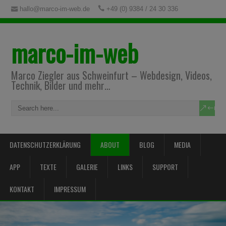
hallo@marco-im-web.de
+49 (0) 9384 / 24 30 336
marco-im-web
Marco Ziegler aus Schweinfurt – Webdesign, Videos,
Technik, Bilder und mehr…
DATENSCHUTZERKLÄRUNG
ABOUT
BLOG
MEDIA
APP
TEXTE
GALERIE
LINKS
SUPPORT
KONTAKT
IMPRESSUM