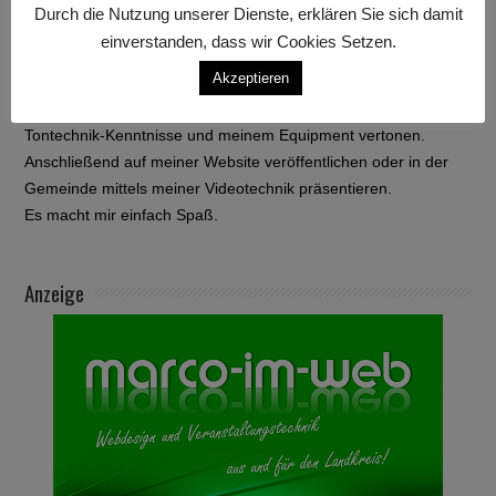
Und nun haben sich meine Kenntnisse auch auf das Filmen
Durch die Nutzung unserer Dienste, erklären Sie sich damit
ausgeweitet.
einverstanden, dass wir Cookies Setzen.
Das, was mir am meisten an alle dem gefällt ist, das ich alles
Akzeptieren
miteinander verbinden kann.
Wenn ich einen Film drehe, kann ich diesen mithilfe meiner
Tontechnik-Kenntnisse und meinem Equipment vertonen.
Anschließend auf meiner Website veröffentlichen oder in der
Gemeinde mittels meiner Videotechnik präsentieren.
Es macht mir einfach Spaß.
Anzeige