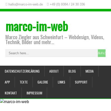
hallo@marco-im-web.de
+49 (0) 9384 / 24 30 336
marco-im-web
Marco Ziegler aus Schweinfurt – Webdesign, Videos,
Technik, Bilder und mehr…
DATENSCHUTZERKLÄRUNG
ABOUT
BLOG
MEDIA
APP
TEXTE
GALERIE
LINKS
SUPPORT
KONTAKT
IMPRESSUM