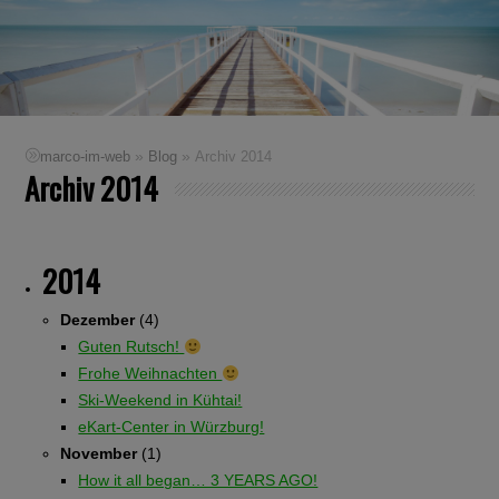
»
»
marco-im-web
Blog
Archiv 2014
Archiv 2014
2014
Dezember
(4)
Guten Rutsch!
Frohe Weihnachten
Ski-Weekend in Kühtai!
eKart-Center in Würzburg!
November
(1)
How it all began… 3 YEARS AGO!