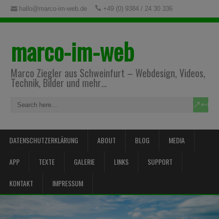
hallo@marco-im-web.de
+49 (0) 9384 / 24 30 336
marco-im-web
Marco Ziegler aus Schweinfurt – Webdesign, Videos,
Technik, Bilder und mehr…
DATENSCHUTZERKLÄRUNG
ABOUT
BLOG
MEDIA
APP
TEXTE
GALERIE
LINKS
SUPPORT
KONTAKT
IMPRESSUM