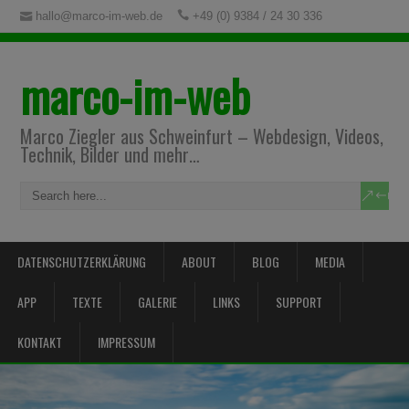
hallo@marco-im-web.de
+49 (0) 9384 / 24 30 336
marco-im-web
Marco Ziegler aus Schweinfurt – Webdesign, Videos,
Technik, Bilder und mehr…
DATENSCHUTZERKLÄRUNG
ABOUT
BLOG
MEDIA
APP
TEXTE
GALERIE
LINKS
SUPPORT
KONTAKT
IMPRESSUM