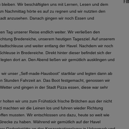
Fi
 bleiben. Wir beschäftigten uns mit Lernen, Lesen und dem
m Nachmittag hörte es auf zu regnen und wir nutzten den
tadt anzusehen. Danach gingen wir noch Essen und
en Tag unserer Reise endlich weiter. Wir verließen den
ichtung Bredereiche, unserem heutigen Tagesziel. Auf unserem
Stadtschleuse und weiter entlang der Havel. Nachdem wir noch
chleuse in Bredereiche. Direkt hinter dieser befindet sich der
d legten dort an. Den Abend ließen wir gemütlich ausklingen und
wir unser „Self-made-Hausboot“ startklar und legten dann ab
en Stunden Fahrzeit an. Das Boot festgemacht, genossen wir
etter und gingen in der Stadt Pizza essen, diese war sehr
 holten wir uns zum Frühstück frische Brötchen aus der nicht
nd machten wir die Leinen los und fuhren wieder Richtung
effen mussten. Wir entschlossen uns dazu, heute so weit wie
Strecke zu haben. Während wir gemütlich auf der Havel
iner Gedenkstätte an das Konzentrationslager in Uckermark und