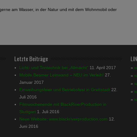
 gerne am Wasser, in der Natur und mit dem Wohnmobil oder
Letzte Beiträge
LI
Licht- und Tontechnik bei „Allmächt“
11. April 2017
»
w
Mobile Beamer Leinwand – NEU im Verleih!
27.
»
w
Januar 2017
»
w
Einweihungsfeier und Betriebsfest in Grettstadt
22.
»
w
Juli 2016
»
w
Filmwochenende mit BlackRiverProduction in
Stuttgart
1. Juli 2016
Neue Website: www.blackriverproduction.com
12.
Juni 2016