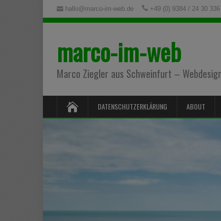
hallo@marco-im-web.de
+49 (0) 9384 / 24 30 336
marco-im-web
Marco Ziegler aus Schweinfurt – Webdesign,
DATENSCHUTZERKLÄRUNG
ABOUT