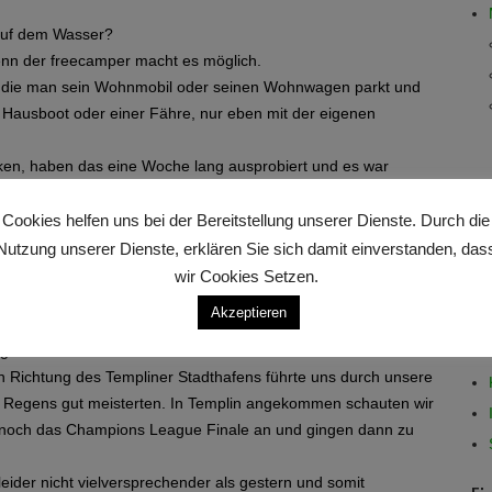
auf dem Wasser?
 denn der freecamper macht es möglich.
uf die man sein Wohnmobil oder seinen Wohnwagen parkt und
m Hausboot oder einer Fähre, nur eben mit der eigenen
anken, haben das eine Woche lang ausprobiert und es war
is des freecampers, wo wir freundlich von Markus Frielinghaus
Cookies helfen uns bei der Bereitstellung unserer Dienste. Durch die
m Wohnmobil auf die Plattform und erhielten eine Einweisung.
Nutzung unserer Dienste, erklären Sie sich damit einverstanden, das
d fuhren alleine Richtung Burgwall, unserem ersten Ziel. Dort
wir Cookies Setzen.
Wir aßen im „Gasthaus zur Fähre“ zu Abend und hatten somit
Akzeptieren
zu gutem Wetter. Dennoch entschlossen wir uns dazu weiter in
n Richtung des Templiner Stadthafens führte uns durch unsere
nd Regens gut meisterten. In Templin angekommen schauten wir
n noch das Champions League Finale an und gingen dann zu
ider nicht vielversprechender als gestern und somit