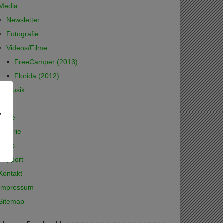
Media
Newsletter
Fotografie
Videos/Filme
FreeCamper (2013)
Florida (2012)
Musik
App
s
Texte
Galerie
Links
Support
Kontakt
Impressum
Sitemap