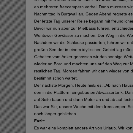
an mehreren freecampern vorbei. Dann mussten wir
Nachmittag in Burgwall an. Gegen Abend regnete es 
Der letzte Tag unserer Reise begann mit freundlich
Bevor wir nun aber zur Mietbasis fuhren, entschied
Wentower Gewässer zu machen. Der Weg in die Went
Nachdem wir die Schleuse passierten, fuhren wir en
großen See der in einem idyllischen Gebiet lag mün
Gehalten vom Anker genossen wir das sonnige Wette
wieder an Bord und machten uns auf den Weg zur Mie
restlichen Tag. Morgen fahren wir dann wieder von d
bestimmt schon wartet.
Der nächste Morgen. Heute hieß es: „Ab nach Hause“.
den in die Plattform eingebauten Abwassertank. Dan
auf Seite bauen und dann Motor an und ab auf fest
Das war Sie, unsere Woche mit dem freecamper. Scha
noch länger geblieben.
Fazit:
Es war eine komplett andere Art von Urlaub. Wir ko