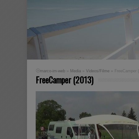
»
»
»
marco-im-web
Media
Videos/Filme
FreeCamper (
FreeCamper (2013)