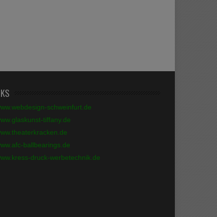
NKS
ww.webdesign-schweinfurt.de
ww.glaskunst-tiffany.de
ww.theaterkracken.de
ww.afc-ballbearings.de
ww.kress-druck-werbetechnik.de