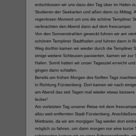
entschlossen wir uns dazu den Tag über im Hafen zu
Studieren der Seekarten und aßen dann zu Mittag. A
regenlosen Moment um uns die schöne Templiner S
verbrachten den Abend dann auf dem freecamper.
Von den Sonnenstrahlen geweckt fuhren wir am viert
schönen Templiner Stadthafen und fuhren dann in R
Weg dorthin kamen wir wieder durch die Templiner 
einige weitere Schleusen passierten, kamen wir zur S
Hafen. Somit hatten wir unser Tagesziel erreicht un
gingen dann schlafen.
Bereits am frühen Morgen des fünften Tags machten 
in Richtung Fürstenberg. Dort kamen wir nach einig
am Abend das seit Tagen mal wieder etwas bessere W
lecker!
Am vorletzten Tag unserer Reise mit dem freecamper
allzu weit entfernten Stadt Fürstenberg. Anschließe
Mietbasis, da wir am morgigen Tag wieder dort eintr
möglich zu fahren, um dann morgen nur eine kurze 
schipperten kamen wir an einer Schwanenfamilie, e