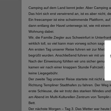
Camping auf dem Land kennt jeder. Aber Camping 
Das hört sich erst verwirrend an, ist es aber nicht,
Ein freecamper ist eine schwimmende Plattform, a
dann entlang der Havel unterwegs ist, wie mit eine
Wohnung dabei.
Wir, die Familie Ziegler aus Schweinfurt in Unterfr
wirklich toll, so viel kann man vorweg schon sagen.
Am ersten Tag unserer Reise fuhren wir zur Mietbas
begrüßt wurden. Anschließend fuhren wir mit unsere
Nach der Einweisung fühlten wir uns sicher genug un
kamen wir nach einer knappen Stunde Fahrzeit an. 
keine Liegegebühr.
Der zweite Tag unserer Reise startete mit nicht all
Richtung Templiner Stadthafen zu fahren. Der Weg i
erste Schleuse, die wir trotz des starken Windes u
am Abend im Multi-Kulturellen Zentrum von Templi
Bett.
Der nächste Morgen – Tag 3. Das Wetter war heute le