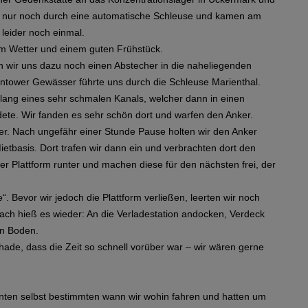
 nur noch durch eine automatische Schleuse und kamen am
leider noch einmal.
em Wetter und einem guten Frühstück.
en wir uns dazu noch einen Abstecher in die naheliegenden
ower Gewässer führte uns durch die Schleuse Marienthal.
tlang eines sehr schmalen Kanals, welcher dann in einen
dete. Wir fanden es sehr schön dort und warfen den Anker.
r. Nach ungefähr einer Stunde Pause holten wir den Anker
tbasis. Dort trafen wir dann ein und verbrachten dort den
er Plattform runter und machen diese für den nächsten frei, der
 Bevor wir jedoch die Plattform verließen, leerten wir noch
ach hieß es wieder: An die Verladestation andocken, Verdeck
en Boden.
de, dass die Zeit so schnell vorüber war – wir wären gerne
nnten selbst bestimmten wann wir wohin fahren und hatten um