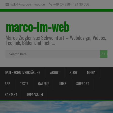
hallo@marco-im-web.de
+49 (0) 9384 / 24 30 336
marco-im-web
Marco Ziegler aus Schweinfurt – Webdesign, Videos,
Technik, Bilder und mehr…
DATENSCHUTZERKLÄRUNG
ABOUT
BLOG
MEDIA
APP
TEXTE
GALERIE
LINKS
SUPPORT
KONTAKT
IMPRESSUM