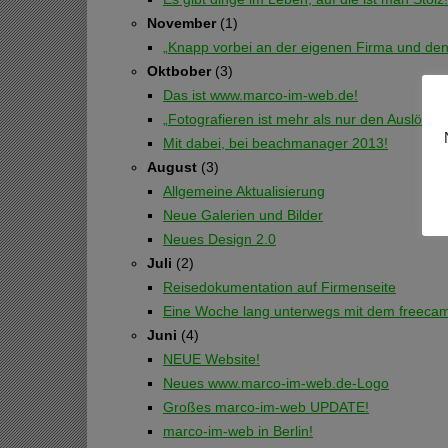
November
(1)
„Knapp vorbei an der eigenen Firma und de
Oktbober
(3)
Das ist www.marco-im-web.de!
„Fotografieren ist mehr als nur den Auslöser
Mit dabei, bei beachmanager 2013!
August
(3)
Allgemeine Aktualisierung
Neue Galerien und Bilder
Neues Design 2.0
Juli
(2)
Reisedokumentation auf Firmenseite
Eine Woche lang unterwegs mit dem freeca
Juni
(4)
NEUE Website!
Neues www.marco-im-web.de-Logo
Großes marco-im-web UPDATE!
marco-im-web in Berlin!