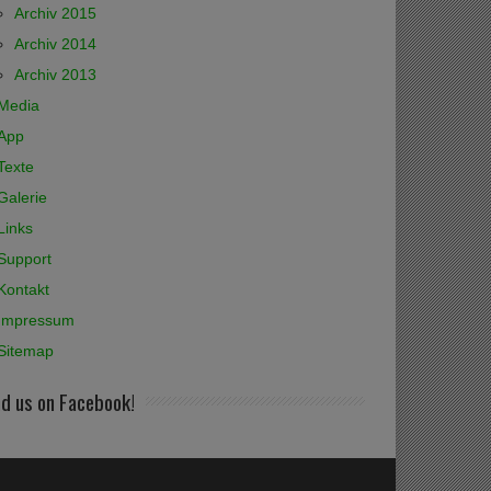
Archiv 2015
Archiv 2014
Archiv 2013
Media
App
Texte
Galerie
Links
Support
Kontakt
Impressum
Sitemap
nd us on Facebook!