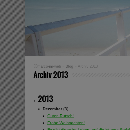
»
»
marco-im-web
Blog
Archiv 2013
Archiv 2013
2013
Dezember
(3)
Guten Rutsch!
Frohe Weihnachten!
Es gibt dinge im Leben, auf die ist man Stolz!