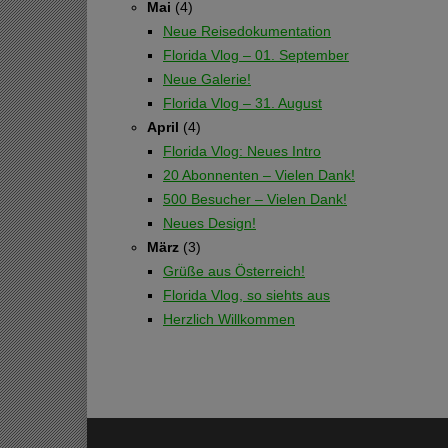
Mai
(4)
Neue Reisedokumentation
Florida Vlog – 01. September
Neue Galerie!
Florida Vlog – 31. August
April
(4)
Florida Vlog: Neues Intro
20 Abonnenten – Vielen Dank!
500 Besucher – Vielen Dank!
Neues Design!
März
(3)
Grüße aus Österreich!
Florida Vlog, so siehts aus
Herzlich Willkommen