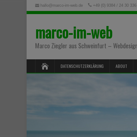
hallo@marco-im-web.de
+49 (0) 9384 / 24 30 336
marco-im-web
Marco Ziegler aus Schweinfurt – Webdesign,
DATENSCHUTZERKLÄRUNG
ABOUT