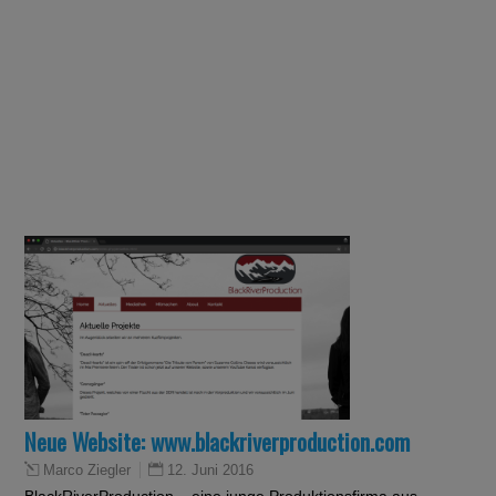
Neue Website: www.blackriverproduction.com
12. Juni 2016
Marco Ziegler
BlackRiverProduction – eine junge Produktionsfirma aus
Stuttgart – haben nun Ihre eigene Website. Die unabhängigen
Filmemacher Emma und Hannah präsentieren auf der
Webseite ihre bisherigen Projekte und informieren über
verschiedene Möglichkeiten bei zukünftigen Projekten
mitzuwirken. Zu finden ist die Website…
READ MORE