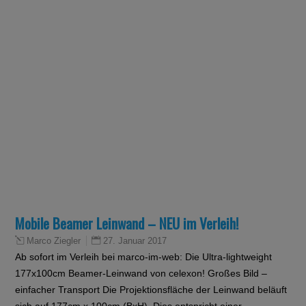
Mobile Beamer Leinwand – NEU im Verleih!
27. Januar 2017
Marco Ziegler
Ab sofort im Verleih bei marco-im-web: Die Ultra-lightweight
177x100cm Beamer-Leinwand von celexon! Großes Bild –
einfacher Transport Die Projektionsfläche der Leinwand beläuft
sich auf 177cm x 100cm (BxH). Dies entspricht einer