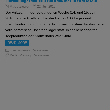
Einweihungsfeier und Betriebsfest in Grettstadt
22. Juli 2016
Marco Ziegler
Der Anlass… In der vergangenen Woche (14. und 15. Juli
2016) fand in Grettstadt bei der Firma OTG Lager- und
Frachtkontor Süd (OLF Süd) die Einweihungsfeier für das neue
vollautomatische Hochregallager statt. In der benachbarten
Teeproduktion der Kräuterhaus Wild GmbH…
READ MORE
,
marco-im-web
Referenzen
,
Public Viewing
Referenzen