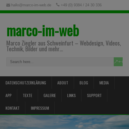
hallo@marco-im-web.de
+49 (0) 9384 / 24 30 336
marco-im-web
Marco Ziegler aus Schweinfurt – Webdesign, Videos,
Technik, Bilder und mehr…
DATENSCHUTZERKLÄRUNG
ABOUT
BLOG
MEDIA
APP
TEXTE
GALERIE
LINKS
SUPPORT
KONTAKT
IMPRESSUM