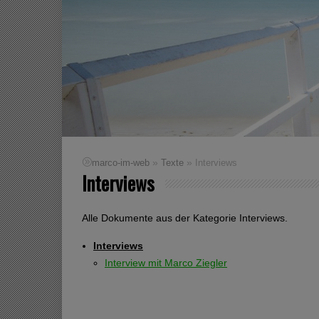
»
»
marco-im-web
Texte
Interviews
Interviews
Alle Dokumente aus der Kategorie Interviews.
Interviews
Interview mit Marco Ziegler