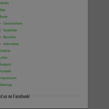
Media
App
Texte
Geschichten
Gedichte
Berichte
Interviews
Galerie
Links
Support
Kontakt
Impressum
Sitemap
nd us on Facebook!