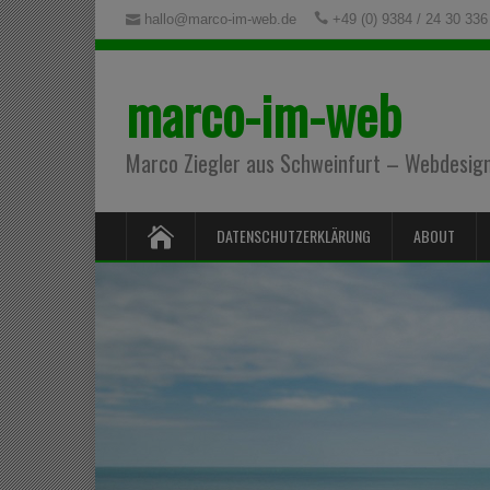
hallo@marco-im-web.de
+49 (0) 9384 / 24 30 336
marco-im-web
Marco Ziegler aus Schweinfurt – Webdesign,
DATENSCHUTZERKLÄRUNG
ABOUT