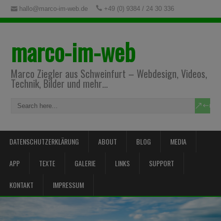
hallo@marco-im-web.de
+49 (0) 9384 / 24 30 336
marco-im-web
Marco Ziegler aus Schweinfurt – Webdesign, Videos,
Technik, Bilder und mehr…
DATENSCHUTZERKLÄRUNG
ABOUT
BLOG
MEDIA
APP
TEXTE
GALERIE
LINKS
SUPPORT
KONTAKT
IMPRESSUM