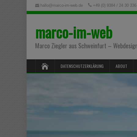
hallo@marco-im-web.de
+49 (0) 9384 / 24 30 336
marco-im-web
Marco Ziegler aus Schweinfurt – Webdesign,
DATENSCHUTZERKLÄRUNG
ABOUT