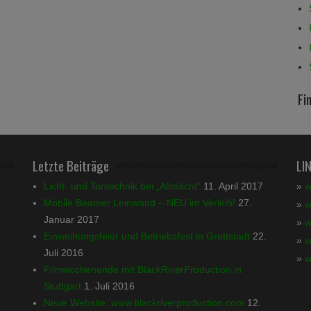
Fi
Letzte Beiträge
LI
Licht- und Tontechnik bei „Allmächt“
11. April 2017
»
w
Mobile Beamer Leinwand – NEU im Verleih!
27.
»
w
Januar 2017
»
w
Einweihungsfeier und Betriebsfest in Grettstadt
22.
»
w
Juli 2016
»
w
Filmwochenende mit BlackRiverProduction in
Stuttgart
1. Juli 2016
Neue Website: www.blackriverproduction.com
12.