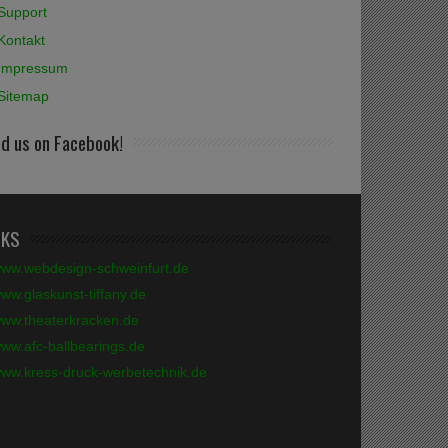
Support
Kontakt
Impressum
Sitemap
nd us on Facebook!
NKS
ww.webdesign-schweinfurt.de
ww.glaskunst-tiffany.de
ww.theaterkracken.de
ww.afc-ballbearings.de
ww.kress-druck-werbetechnik.de