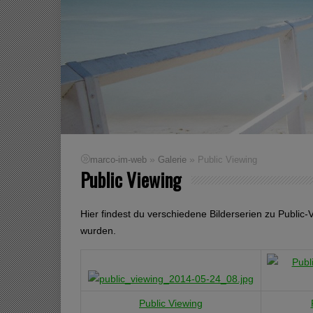
»
»
marco-im-web
Galerie
Public Viewing
Public Viewing
Hier findest du verschiedene Bilderserien zu Public-
wurden.
Public Viewing