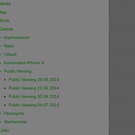
Media
App
Texte
Galerie
Impressionen
Natur
Urlaub
Kameratest iPhone 4
Public Viewing
Public Viewing 24.05.2014
Public Viewing 21.06.2014
Public Viewing 30.06.2014
Public Viewing 04.07.2014
Floorspots
Werbemittel
Links