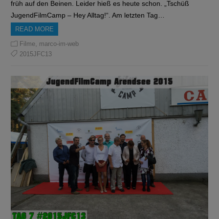
früh auf den Beinen. Leider hieß es heute schon. „Tschüß
JugendFilmCamp – Hey Alltag!“. Am letzten Tag…
READ MORE
,
Filme
marco-im-web
2015JFC13