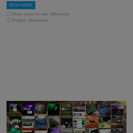
READ MORE
,
,
Filme
marco-im-web
Referenzen
,
Projekte
Referenzen