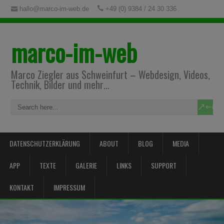
hallo@marco-im-web.de
+49 (0) 9384 / 24 30 336
marco-im-web
Marco Ziegler aus Schweinfurt – Webdesign, Videos,
Technik, Bilder und mehr…
DATENSCHUTZERKLÄRUNG
ABOUT
BLOG
MEDIA
APP
TEXTE
GALERIE
LINKS
SUPPORT
KONTAKT
IMPRESSUM