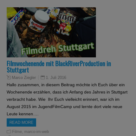
Filmwochenende mit BlackRiverProduction in
Stuttgart
1. Juli 2016
Marco Ziegler
Hallo zusammen, in diesem Beitrag möchte ich Euch über ein
Wochenende erzählen, dass ich Anfang des Jahres in Stuttgart
verbracht habe. Wie Ihr Euch vielleicht erinnert, war ich im
August 2015 im JugendFilmCamp und lernte dort viele neue
Leute kennen….
READ MORE
,
Filme
marco-im-web
,
,
2015JFC13
Referenzen
Unterwegs