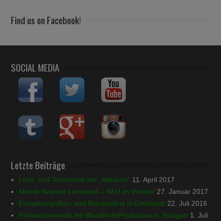
Find us on Facebook!
SOCIAL MEDIA
Letzte Beiträge
Licht- und Tontechnik bei „Allmächt“
11. April 2017
Mobile Beamer Leinwand – NEU im Verleih!
27. Januar 2017
Einweihungsfeier und Betriebsfest in Grettstadt
22. Juli 2016
Filmwochenende mit BlackRiverProduction in Stuttgart
1. Juli