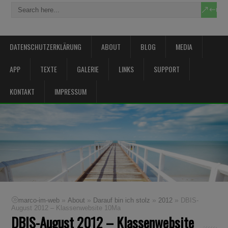
DATENSCHUTZERKLÄRUNG
ABOUT
BLOG
MEDIA
APP
TEXTE
GALERIE
LINKS
SUPPORT
KONTAKT
IMPRESSUM
»
»
»
»
marco-im-web
About
Darauf bin ich stolz
2012
DBIS-
August 2012 – Klassenwebsite 10Ma
DBIS-August 2012 – Klassenwebsite