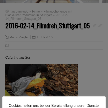
»
»
marco-im-web
Filme
Filmwochenende mit
»
BlackRiverProduction in Stuttgart
2016-02-
14_Filmdreh_Stuttgart_05
2016-02-14_Filmdreh_Stuttgart_05
1. Juli 2016
Marco Ziegler
Catering am Set
Cookies helfen uns bei der Bereitstellung unserer Dienste.