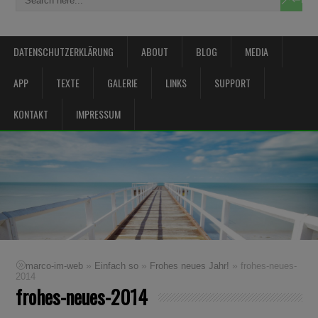
DATENSCHUTZERKLÄRUNG
ABOUT
BLOG
MEDIA
APP
TEXTE
GALERIE
LINKS
SUPPORT
KONTAKT
IMPRESSUM
»
»
»
marco-im-web
Einfach so
Frohes neues Jahr!
frohes-neues-
2014
frohes-neues-2014