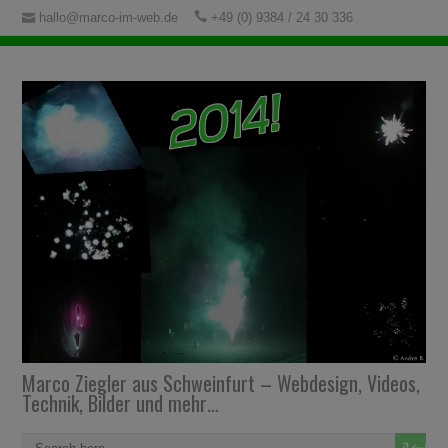
hallo@marco-im-web.de
+49 (0) 9384 / 24 30 336
Marco Ziegler aus Schweinfurt – Webdesign, Videos,
Technik, Bilder und mehr…