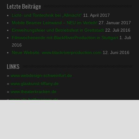
Letzte Beiträge
Licht- und Tontechnik bei „Allmächt“
11. April 2017
Mobile Beamer Leinwand – NEU im Verleih!
27. Januar 2017
Einweihungsfeier und Betriebsfest in Grettstadt
22. Juli 2016
Filmwochenende mit BlackRiverProduction in Stuttgart
1. Juli
2016
Neue Website: www.blackriverproduction.com
12. Juni 2016
LINKS
»
www.webdesign-schweinfurt.de
»
www.glaskunst-tiffany.de
»
www.theaterkracken.de
»
www.afc-ballbearings.de
»
www.kress-druck-werbetechnik.de
© 2011 - 2019 marco-im-web //
Impressum
// Made by
www.webdesign-
schweinfurt.de