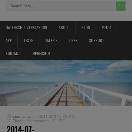
DATENSCHUTZERKLÄRUNG
ABOUT
BLOG
MEDIA
APP
TEXTE
GALERIE
LINKS
SUPPORT
KONTAKT
IMPRESSUM
»
»
marco-im-web
2014-07-27
2014-07-
27_Zimmer_Aufraeumung_12.JPG
2014-07-