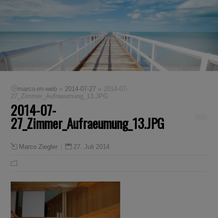
»
»
marco-im-web
2014-07-27
2014-07-
27_Zimmer_Aufraeumung_13.JPG
2014-07-
27_Zimmer_Aufraeumung_13.JPG
27. Juli 2014
Marco Ziegler