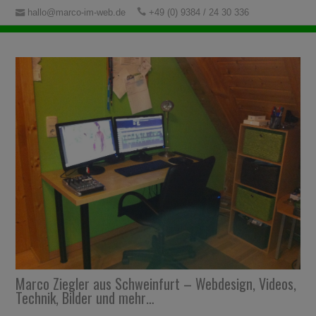
hallo@marco-im-web.de
+49 (0) 9384 / 24 30 336
Marco Ziegler aus Schweinfurt – Webdesign, Videos,
Technik, Bilder und mehr…