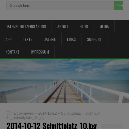
DATENSCHUTZERKLÄRUNG
ABOUT
BLOG
MEDIA
APP
TEXTE
GALERIE
LINKS
SUPPORT
KONTAKT
IMPRESSUM
»
»
marco-im-web
2014-10-12 – Schnittplatz
2014-10-
12_Schnittplatz_10.jpg
2014-10-12_Schnittplatz_10.jpg