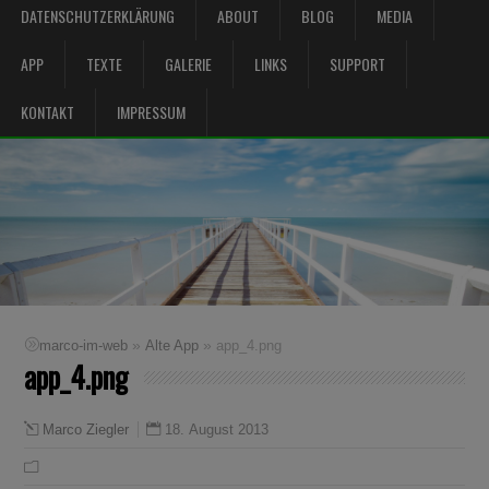
DATENSCHUTZERKLÄRUNG
ABOUT
BLOG
MEDIA
APP
TEXTE
GALERIE
LINKS
SUPPORT
KONTAKT
IMPRESSUM
»
»
marco-im-web
Alte App
app_4.png
app_4.png
18. August 2013
Marco Ziegler