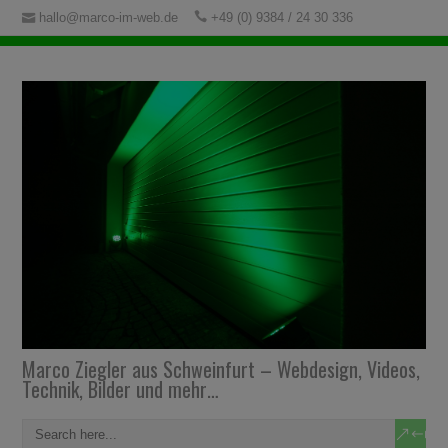
hallo@marco-im-web.de
+49 (0) 9384 / 24 30 336
Marco Ziegler aus Schweinfurt – Webdesign, Videos,
Technik, Bilder und mehr…