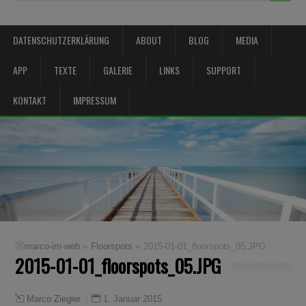
DATENSCHUTZERKLÄRUNG
ABOUT
BLOG
MEDIA
APP
TEXTE
GALERIE
LINKS
SUPPORT
KONTAKT
IMPRESSUM
»
»
marco-im-web
Floorspots
2015-01-01_floorspots_05.JPG
2015-01-01_floorspots_05.JPG
1. Januar 2015
Marco Ziegler