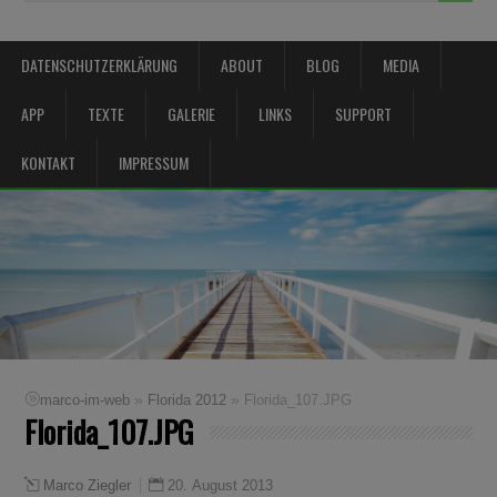
DATENSCHUTZERKLÄRUNG
ABOUT
BLOG
MEDIA
APP
TEXTE
GALERIE
LINKS
SUPPORT
KONTAKT
IMPRESSUM
»
»
marco-im-web
Florida 2012
Florida_107.JPG
Florida_107.JPG
20. August 2013
Marco Ziegler