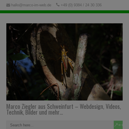
hallo@marco-im-web.de
+49 (0) 9384 / 24 30 336
Marco Ziegler aus Schweinfurt – Webdesign, Videos,
Technik, Bilder und mehr…