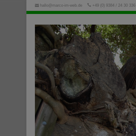
hallo@marco-im-web.de
+49 (0) 9384 / 24 30 336