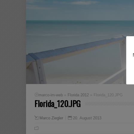
»
»
marco-im-web
Florida 2012
Florida_120.JPG
Florida_120.JPG
20. August 2013
Marco Ziegler