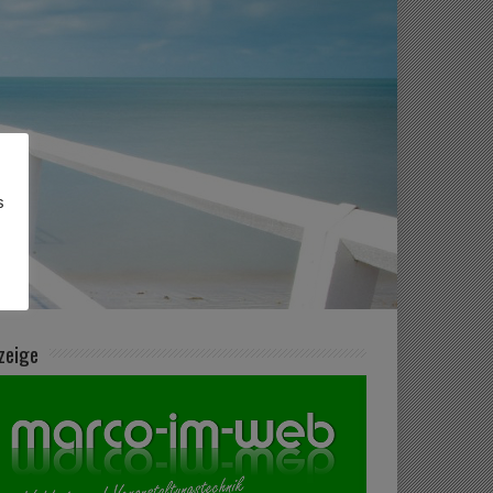
s
zeige