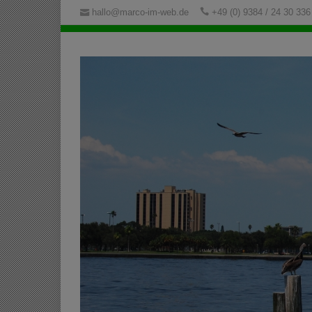
hallo@marco-im-web.de
+49 (0) 9384 / 24 30 336