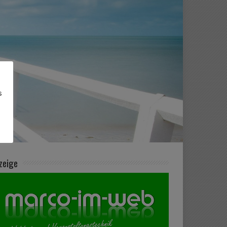
s
zeige