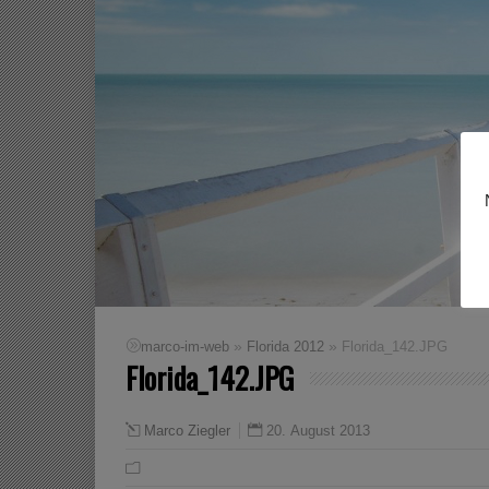
»
»
marco-im-web
Florida 2012
Florida_142.JPG
Florida_142.JPG
20. August 2013
Marco Ziegler