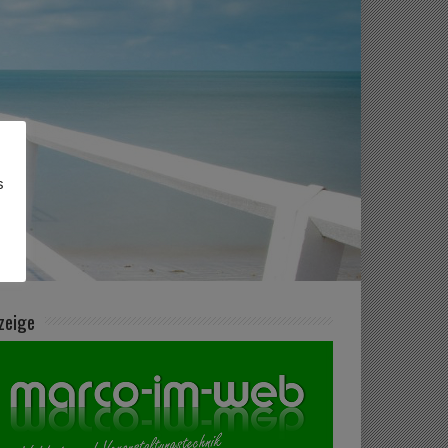
s
zeige