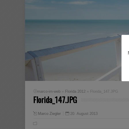
»
»
marco-im-web
Florida 2012
Florida_147.JPG
Florida_147.JPG
20. August 2013
Marco Ziegler