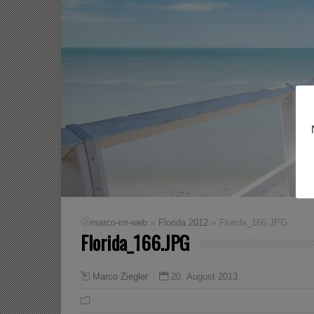
»
»
marco-im-web
Florida 2012
Florida_166.JPG
Florida_166.JPG
20. August 2013
Marco Ziegler