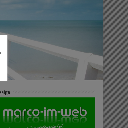
s
zeige