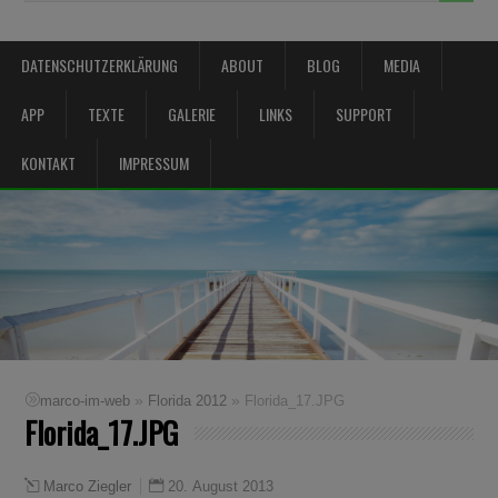
DATENSCHUTZERKLÄRUNG
ABOUT
BLOG
MEDIA
APP
TEXTE
GALERIE
LINKS
SUPPORT
KONTAKT
IMPRESSUM
»
»
marco-im-web
Florida 2012
Florida_17.JPG
Florida_17.JPG
20. August 2013
Marco Ziegler