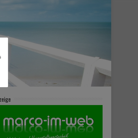
s
zeige