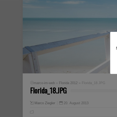
»
»
marco-im-web
Florida 2012
Florida_18.JPG
Florida_18.JPG
20. August 2013
Marco Ziegler