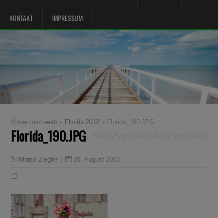
KONTAKT
IMPRESSUM
»
»
marco-im-web
Florida 2012
Florida_190.JPG
Florida_190.JPG
20. August 2013
Marco Ziegler