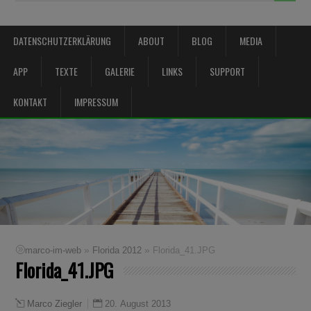
DATENSCHUTZERKLÄRUNG
ABOUT
BLOG
MEDIA
APP
TEXTE
GALERIE
LINKS
SUPPORT
KONTAKT
IMPRESSUM
»
»
marco-im-web
Florida 2012
Florida_41.JPG
Florida_41.JPG
20. August 2013
Marco Ziegler