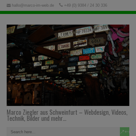
hallo@marco-im-web.de
+49 (0) 9384 / 24 30 336
Marco Ziegler aus Schweinfurt – Webdesign, Videos,
Technik, Bilder und mehr…