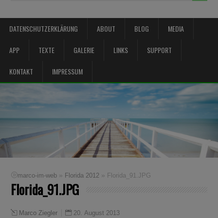
DATENSCHUTZERKLÄRUNG
ABOUT
BLOG
MEDIA
APP
TEXTE
GALERIE
LINKS
SUPPORT
KONTAKT
IMPRESSUM
»
»
marco-im-web
Florida 2012
Florida_91.JPG
Florida_91.JPG
20. August 2013
Marco Ziegler