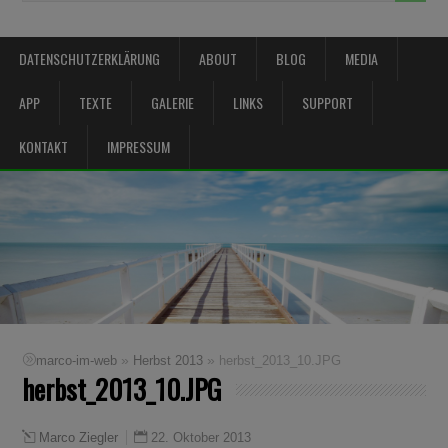
DATENSCHUTZERKLÄRUNG
ABOUT
BLOG
MEDIA
APP
TEXTE
GALERIE
LINKS
SUPPORT
KONTAKT
IMPRESSUM
»
»
marco-im-web
Herbst 2013
herbst_2013_10.JPG
herbst_2013_10.JPG
22. Oktober 2013
Marco Ziegler