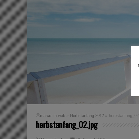
»
»
marco-im-web
Herbstanfang 2012
herbstanfang_02
herbstanfang_02.jpg