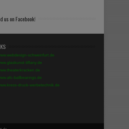
nd us on Facebook!
NKS
ww.webdesign-schweinfurt.de
ww.glaskunst-tiffany.de
ww.theaterkracken.de
ww.afc-ballbearings.de
ww.kress-druck-werbetechnik.de