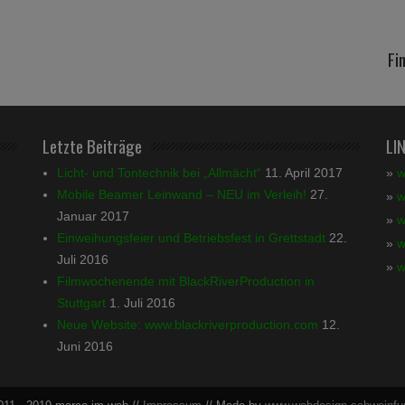
Fi
Letzte Beiträge
LI
Licht- und Tontechnik bei „Allmächt“
11. April 2017
»
w
Mobile Beamer Leinwand – NEU im Verleih!
27.
»
w
Januar 2017
»
w
Einweihungsfeier und Betriebsfest in Grettstadt
22.
»
w
Juli 2016
»
w
Filmwochenende mit BlackRiverProduction in
Stuttgart
1. Juli 2016
Neue Website: www.blackriverproduction.com
12.
Juni 2016