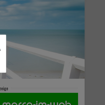
s
zeige