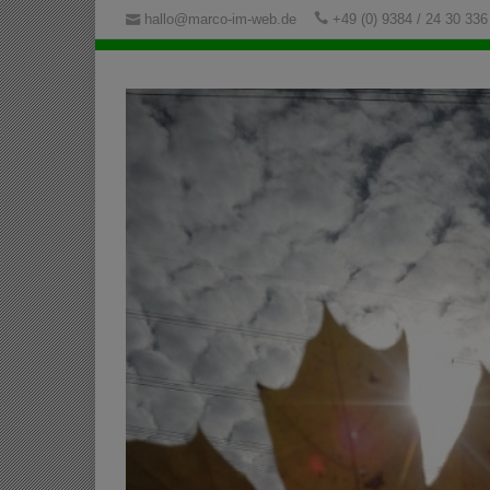
hallo@marco-im-web.de
+49 (0) 9384 / 24 30 336