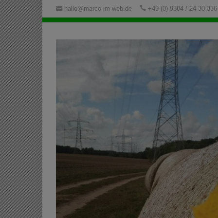
hallo@marco-im-web.de
+49 (0) 9384 / 24 30 336