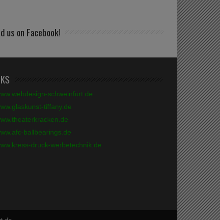
nd us on Facebook!
NKS
ww.webdesign-schweinfurt.de
ww.glaskunst-tiffany.de
ww.theaterkracken.de
ww.afc-ballbearings.de
ww.kress-druck-werbetechnik.de