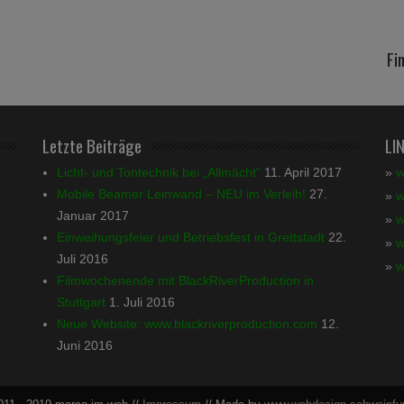
Fi
Letzte Beiträge
LI
Licht- und Tontechnik bei „Allmächt“
11. April 2017
»
w
Mobile Beamer Leinwand – NEU im Verleih!
27.
»
w
Januar 2017
»
w
Einweihungsfeier und Betriebsfest in Grettstadt
22.
»
w
Juli 2016
»
w
Filmwochenende mit BlackRiverProduction in
Stuttgart
1. Juli 2016
Neue Website: www.blackriverproduction.com
12.
Juni 2016