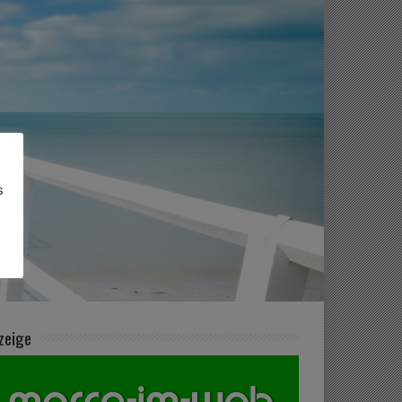
s
zeige