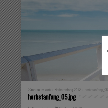
»
»
marco-im-web
Herbstanfang 2012
herbstanfang_05
herbstanfang_05.jpg