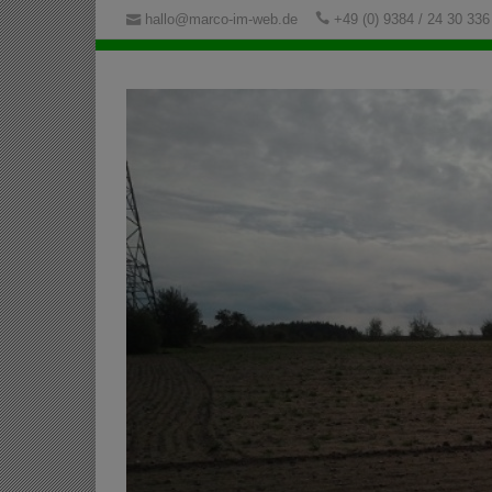
hallo@marco-im-web.de
+49 (0) 9384 / 24 30 336