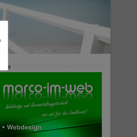
s
zeige