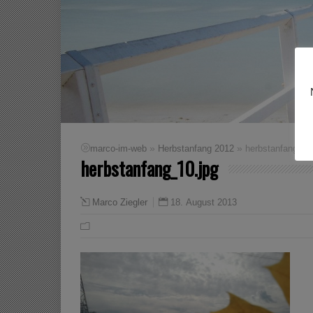
»
»
marco-im-web
Herbstanfang 2012
herbstanfang_10
herbstanfang_10.jpg
18. August 2013
Marco Ziegler