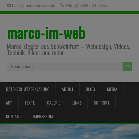
hallo@marco-im-web.de
+49 (0) 9384 / 24 30 336
marco-im-web
Marco Ziegler aus Schweinfurt – Webdesign, Videos,
Technik, Bilder und mehr…
DATENSCHUTZERKLÄRUNG
ABOUT
BLOG
MEDIA
APP
TEXTE
GALERIE
LINKS
SUPPORT
KONTAKT
IMPRESSUM