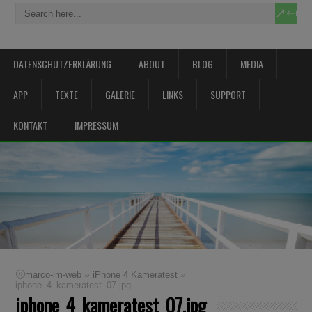
DATENSCHUTZERKLÄRUNG
ABOUT
BLOG
MEDIA
APP
TEXTE
GALERIE
LINKS
SUPPORT
KONTAKT
IMPRESSUM
»
»
marco-im-web
iPhone 4 Kameratest
iphone_4_kameratest_07.jpg
iphone_4_kameratest_07.jpg