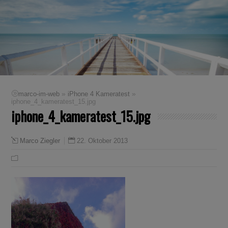
»
»
marco-im-web
iPhone 4 Kameratest
iphone_4_kameratest_15.jpg
iphone_4_kameratest_15.jpg
22. Oktober 2013
Marco Ziegler