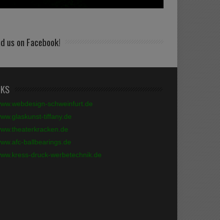
nd us on Facebook!
NKS
ww.webdesign-schweinfurt.de
ww.glaskunst-tiffany.de
ww.theaterkracken.de
ww.afc-ballbearings.de
ww.kress-druck-werbetechnik.de