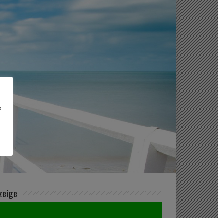
s
zeige