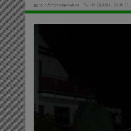
hallo@marco-im-web.de
+49 (0) 9384 / 24 30 336