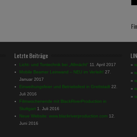
Fi
Letzte Beiträge
LI
Licht- und Tontechnik bei „Allmächt“
11. April 2017
»
w
Mobile Beamer Leinwand – NEU im Verleih!
27.
»
w
Januar 2017
»
w
Einweihungsfeier und Betriebsfest in Grettstadt
22.
»
w
Juli 2016
»
w
Filmwochenende mit BlackRiverProduction in
Stuttgart
1. Juli 2016
Neue Website: www.blackriverproduction.com
12.
Juni 2016