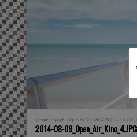
»
»
marco-im-web
Open Air Kino 2014-08-09
2014-08-
2014-08-09_Open_Air_Kino_4.JPG