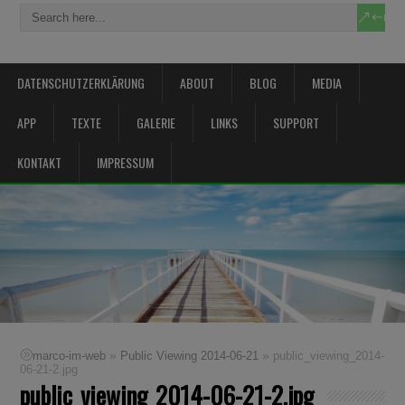
DATENSCHUTZERKLÄRUNG
ABOUT
BLOG
MEDIA
APP
TEXTE
GALERIE
LINKS
SUPPORT
KONTAKT
IMPRESSUM
»
»
marco-im-web
Public Viewing 2014-06-21
public_viewing_2014-
06-21-2.jpg
public_viewing_2014-06-21-2.jpg