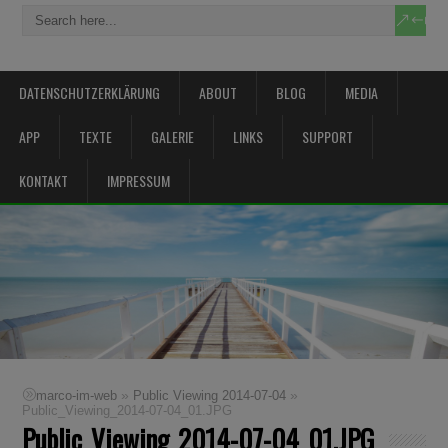
DATENSCHUTZERKLÄRUNG
ABOUT
BLOG
MEDIA
APP
TEXTE
GALERIE
LINKS
SUPPORT
KONTAKT
IMPRESSUM
»
»
marco-im-web
Public Viewing 2014-07-04
Public_Viewing_2014-07-04_01.JPG
Public_Viewing_2014-07-04_01.JPG