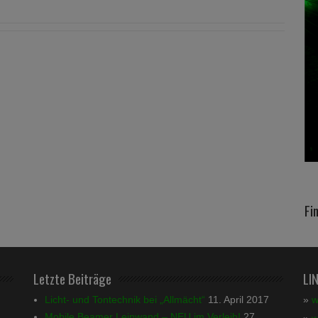
Fi
Letzte Beiträge
LI
Licht- und Tontechnik bei „Allmächt“
11. April 2017
»
w
Mobile Beamer Leinwand – NEU im Verleih!
27.
»
w