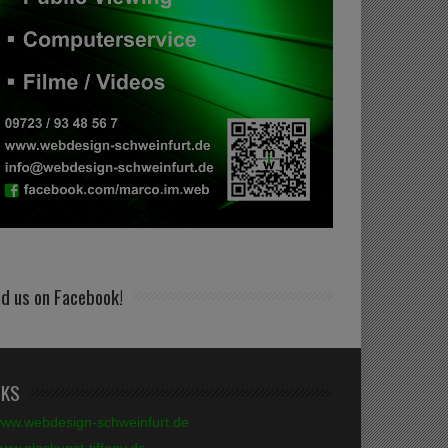
nd us on Facebook!
NKS
ww.webdesign-schweinfurt.de
ww.glaskunst-tiffany.de