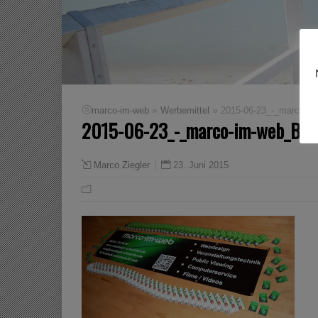
»
»
marco-im-web
Werbemittel
2015-06-23_-_marco-i
2015-06-23_-_marco-im-web_Ban
23. Juni 2015
Marco Ziegler