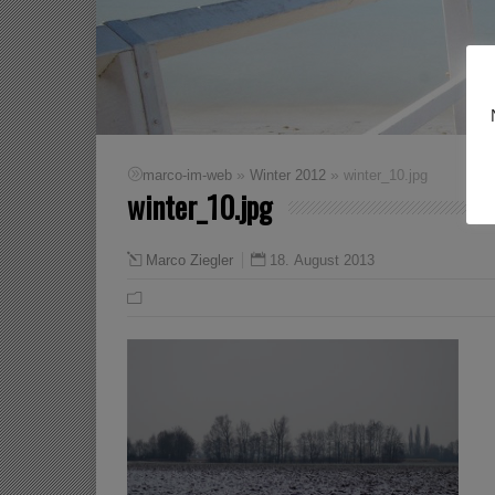
»
»
marco-im-web
Winter 2012
winter_10.jpg
winter_10.jpg
18. August 2013
Marco Ziegler