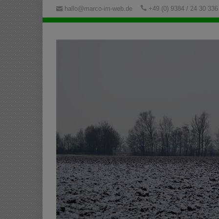
hallo@marco-im-web.de
+49 (0) 9384 / 24 30 336