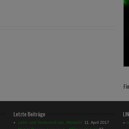
Fi
Letzte Beiträge
LI
Licht- und Tontechnik bei „Allmächt“
11. April 2017
»
w