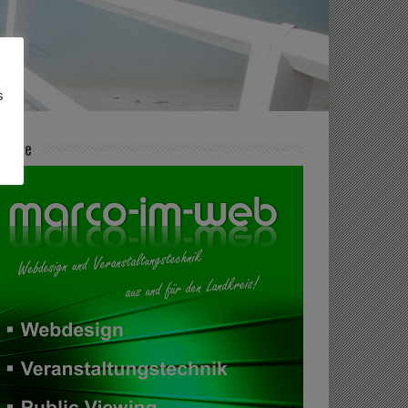
s
zeige