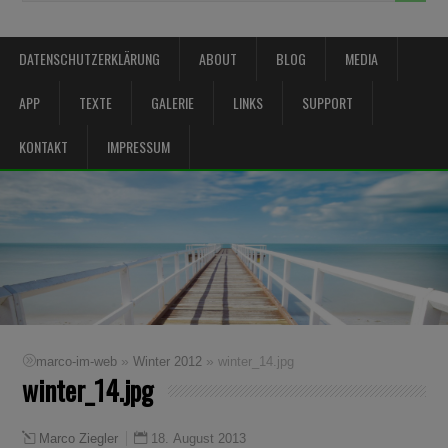
DATENSCHUTZERKLÄRUNG
ABOUT
BLOG
MEDIA
APP
TEXTE
GALERIE
LINKS
SUPPORT
KONTAKT
IMPRESSUM
»
»
marco-im-web
Winter 2012
winter_14.jpg
winter_14.jpg
18. August 2013
Marco Ziegler