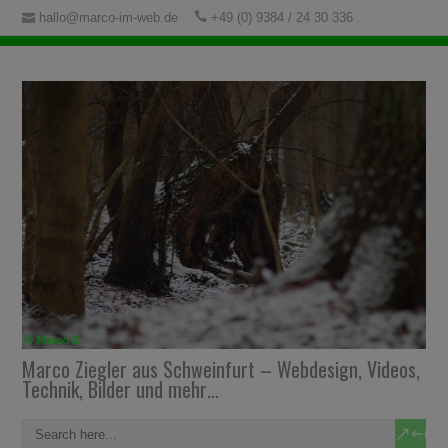
hallo@marco-im-web.de
+49 (0) 9384 / 24 30 336
Marco Ziegler aus Schweinfurt – Webdesign, Videos,
Technik, Bilder und mehr…