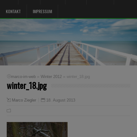
KONTAKT
IMPRESSUM
»
»
marco-im-web
Winter 2012
winter_18.jpg
winter_18.jpg
18. August 2013
Marco Ziegler