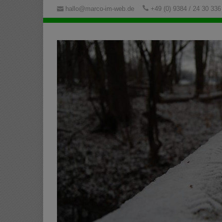
hallo@marco-im-web.de
+49 (0) 9384 / 24 30 336