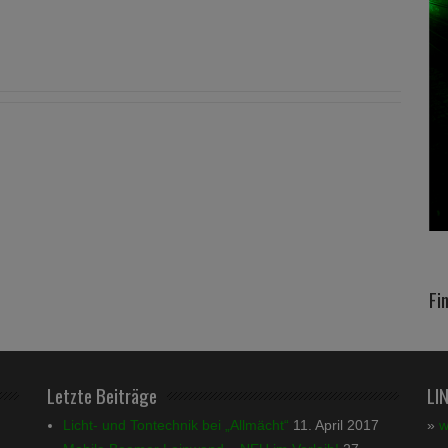
Fi
Letzte Beiträge
LI
Licht- und Tontechnik bei „Allmächt“
11. April 2017
»
w