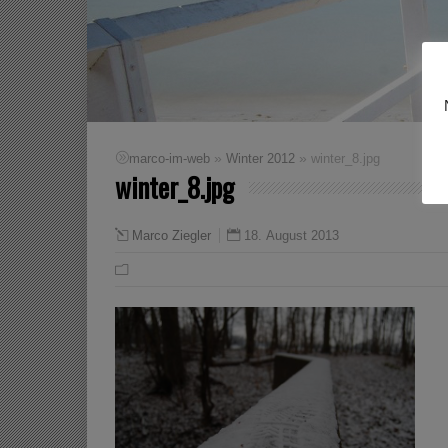
»
»
marco-im-web
Winter 2012
winter_8.jpg
winter_8.jpg
18. August 2013
Marco Ziegler