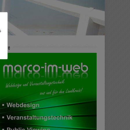
s
zeige