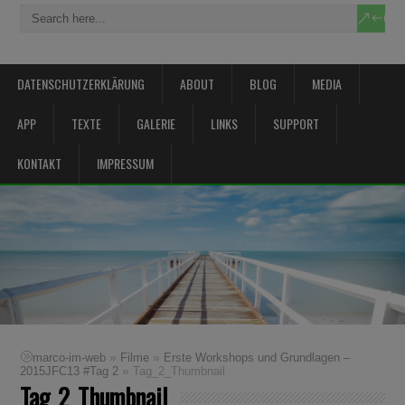
DATENSCHUTZERKLÄRUNG
ABOUT
BLOG
MEDIA
APP
TEXTE
GALERIE
LINKS
SUPPORT
KONTAKT
IMPRESSUM
»
»
marco-im-web
Filme
Erste Workshops und Grundlagen –
»
2015JFC13 #Tag 2
Tag_2_Thumbnail
Tag_2_Thumbnail