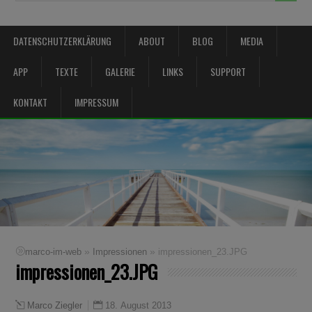
DATENSCHUTZERKLÄRUNG
ABOUT
BLOG
MEDIA
APP
TEXTE
GALERIE
LINKS
SUPPORT
KONTAKT
IMPRESSUM
»
»
marco-im-web
Impressionen
impressionen_23.JPG
impressionen_23.JPG
18. August 2013
Marco Ziegler