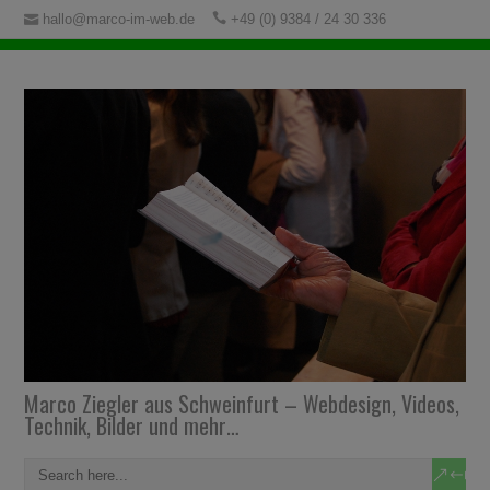
hallo@marco-im-web.de
+49 (0) 9384 / 24 30 336
Marco Ziegler aus Schweinfurt – Webdesign, Videos,
Technik, Bilder und mehr…