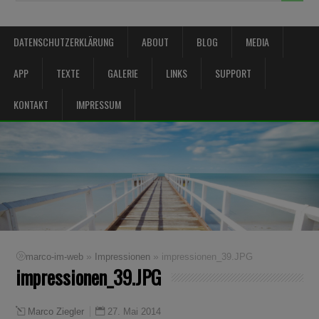
DATENSCHUTZERKLÄRUNG
ABOUT
BLOG
MEDIA
APP
TEXTE
GALERIE
LINKS
SUPPORT
KONTAKT
IMPRESSUM
»
»
marco-im-web
Impressionen
impressionen_39.JPG
impressionen_39.JPG
27. Mai 2014
Marco Ziegler