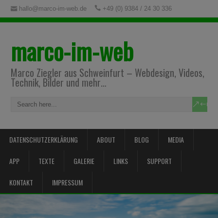
hallo@marco-im-web.de
+49 (0) 9384 / 24 30 336
marco-im-web
Marco Ziegler aus Schweinfurt – Webdesign, Videos,
Technik, Bilder und mehr…
DATENSCHUTZERKLÄRUNG
ABOUT
BLOG
MEDIA
APP
TEXTE
GALERIE
LINKS
SUPPORT
KONTAKT
IMPRESSUM