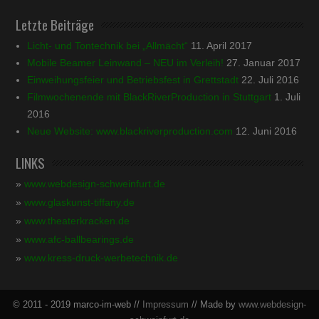
Letzte Beiträge
Licht- und Tontechnik bei „Allmächt“
11. April 2017
Mobile Beamer Leinwand – NEU im Verleih!
27. Januar 2017
Einweihungsfeier und Betriebsfest in Grettstadt
22. Juli 2016
Filmwochenende mit BlackRiverProduction in Stuttgart
1. Juli
2016
Neue Website: www.blackriverproduction.com
12. Juni 2016
LINKS
»
www.webdesign-schweinfurt.de
»
www.glaskunst-tiffany.de
»
www.theaterkracken.de
»
www.afc-ballbearings.de
»
www.kress-druck-werbetechnik.de
© 2011 - 2019 marco-im-web //
Impressum
// Made by
www.webdesign-