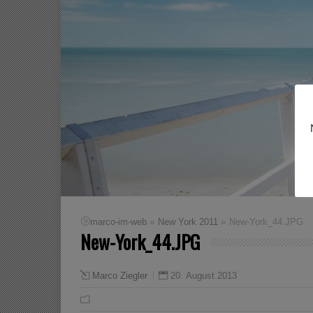
»
»
marco-im-web
New York 2011
New-York_44.JPG
New-York_44.JPG
20. August 2013
Marco Ziegler