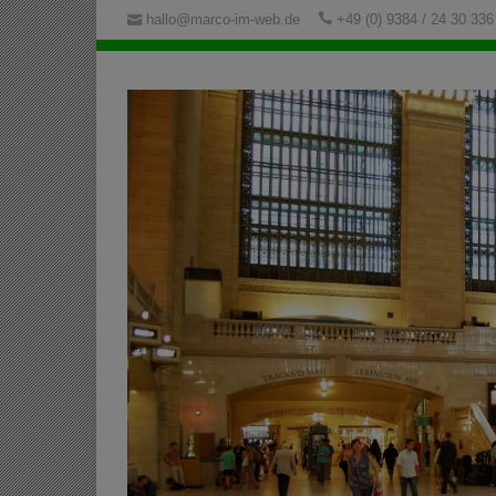
hallo@marco-im-web.de
+49 (0) 9384 / 24 30 336