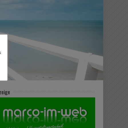
s
zeige